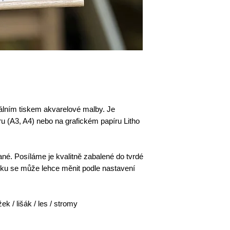
tálním tiskem akvarelové malby. Je
u (A3, A4) nebo na grafickém papíru Litho
né. Posíláme je kvalitně zabalené do tvrdé
sku se může lehce měnit podle nastavení
ek / lišák / les / stromy