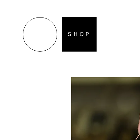
S H O P
S H O P