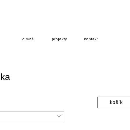
o mně
projekty
kontakt
rka
rice
košík