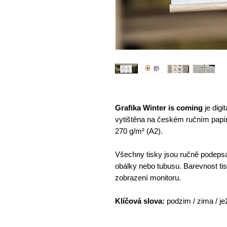
Grafika Winter is coming
je digi
vytištěna na českém ručním papír
270 g/m² (A2).
Všechny tisky jsou ručně podepsa
obálky nebo tubusu. Barevnost ti
zobrazení monitoru.
Klíčová slova:
podzim / zima / jež