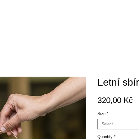
Letní sbí
P
320,00 Kč
Size
*
Select
Quantity
*