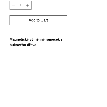
Add to Cart
Magnetický výměnný rámeček z
bukového dřeva
.
Rámečky jsou
kulaté
(inspirací nám
pro ně byly staré mapy). Vyrábíme
je ručně. Skvěle v nich vypadají
malby, dětské kresby, plakáty
apod. Praktická a rychlá výměna
obrázků díky magnetům.
Tento typ obsahuje
horní i spodní
část
Délka: 43 cm