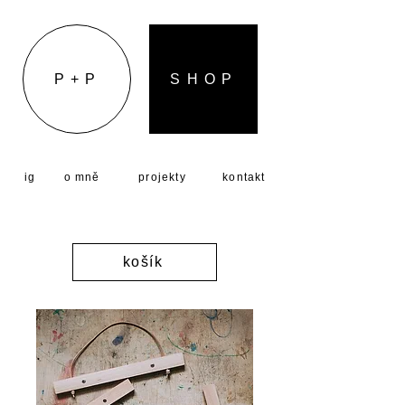
P + P
S H O P
ig
o mně
projekty
kontakt
košík