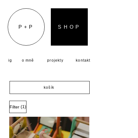
P + P
S H O P
ig
o mně
projekty
kontakt
košík
(1)
Filter