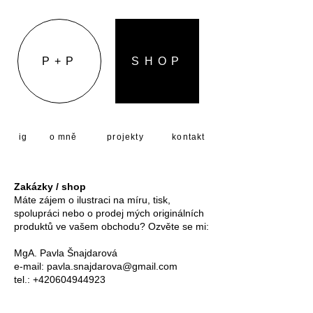
P + P
S H O P
ig
o mně
projekty
kontakt
Zakázky / shop
Máte zájem o ilustraci na míru, tisk,
spolupráci nebo o prodej mých originálních
produktů ve vašem obchodu? Ozvěte se mi:
MgA. Pavla Šnajdarová
e-mail: pavla.snajdarova@gmail.com
tel.: +420604944923