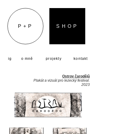
P + P
S H O P
ig
o mně
projekty
kontakt
Ostrov čarodějů
Plakát a vizuál pro lezecký festival.
2023